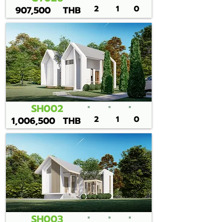
2
1
0
907,500
THB
SH002
2
1
0
1,006,500
THB
SH003