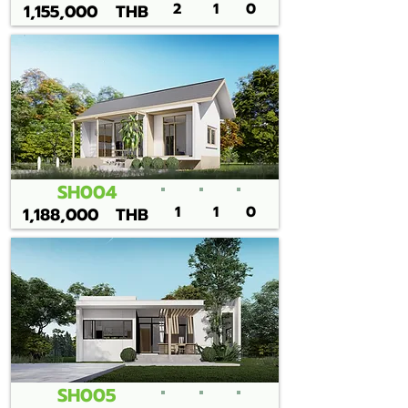
2
1
0
1,155,000
THB
SH004
1
1
0
1,188,000
THB
SH005