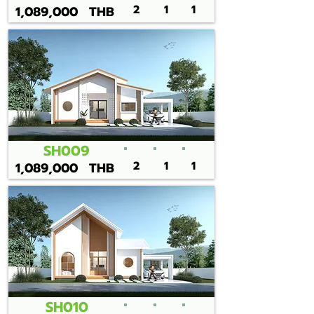
2
1
1
1,089,000
THB
SH009
2
1
1
1,089,000
THB
SH010