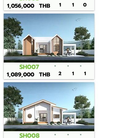
1
1
0
1,056,000
THB
SH007
2
1
1
1,089,000
THB
SH008