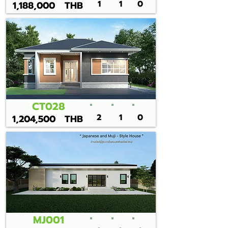
1
1
0
1,188,000
THB
CT028
2
1
0
1,204,500
THB
MJ001