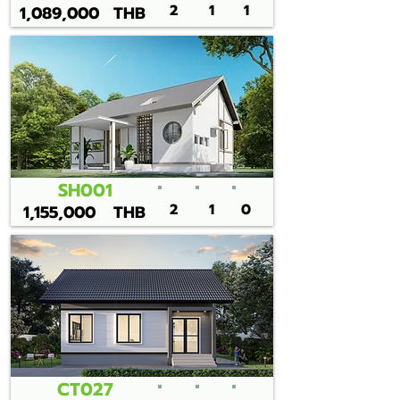
2
1
1
1,089,000
THB
SH001
2
1
0
1,155,000
THB
CT027