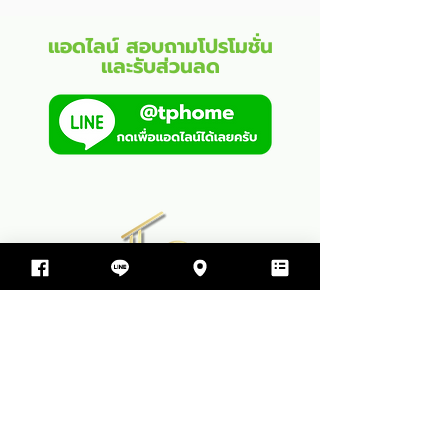
แอดไลน์ สอบถามโปรโมชั่น
และรับส่วนลด
บริษัท ทีพีโฮม รับสร้างบ้าน จำกัด
499 ซอย สุขสมบูรณ์ ตำบล ขามใหญ่
อำเภอเมืองอุบลราชธานี จังหวัดอุบลราชธานี 34000
064-597-9498