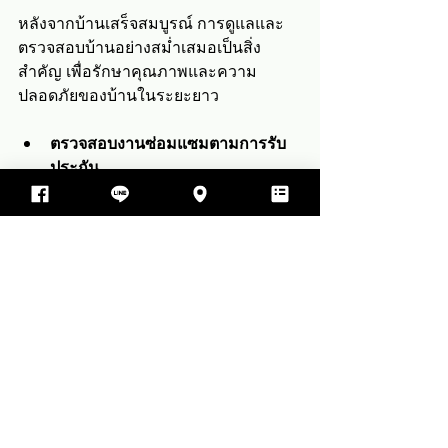
หลังจากบ้านเสร็จสมบูรณ์ การดูแลและ
ตรวจสอบบ้านอย่างสม่ำเสมอเป็นสิ่ง
สำคัญ เพื่อรักษาคุณภาพและความ
ปลอดภัยของบ้านในระยะยาว
ตรวจสอบงานซ่อมแซมตามการรับ
ประกัน
  หากพบปัญหาหลังการส่งมอบบ้าน ควร
แจ้งผู้รับเหมาให้ดำเนินการแก้ไขตาม
เงื่อนไขการรับประกัน
บำรุงรักษาบ้านอย่างสม่ำเสมอ
  เช่น การตรวจสอบระบบไฟฟ้า ระบบ
ประปา และโครงสร้างบ้าน เพื่อป้องกัน
ปัญหาที่อาจเกิดขึ้นในอนาคต
เก็บเอกสารและข้อมูลสำคัญ
  เช่น สัญญา ใบรับประกัน และแบบบ้าน 