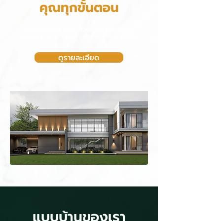
คุณทุกขั้นตอน
ออกแบบโดยสถาปนิก ควบคุมงานโดยวิศวกร
ครอบคลุม อุบล · ยโสธร · ศรีสะเกษ · อำนาจเจริญ
ดูรายละเอียด
แบบบ้านของเรา