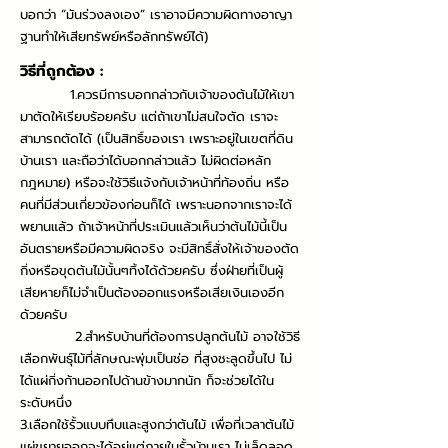
บอกว่า “มันร่วงลงเอง” เราอาจมีความผิดทางอาญา
ฐานทำให้เสียทรัพย์หรือลักทรัพย์ได้)
วิธีที่ถูกต้อง :
1.ควรมีการบอกกล่าวกับเจ้าของต้นไม้ให้เขา
มาตัดให้เรียบร้อยครับ แต่ถ้าเขาไม่สนใจตัด เราจะ
สามารถตัดได้ (เป็นสิทธิ์ของเรา เพราะอยู่ในเขตที่ดิน
บ้านเรา และถือว่าได้บอกกล่าวแล้ว ไม่ผิดต่อหลัก
กฎหมาย) หรือจะใช้วิธีแจ้งกับเจ้าหน้าที่ท้องถิ่น หรือ
คนที่มีส่วนเกี่ยวข้องก่อนก็ได้ เพราะนอกจากเราจะได้
พยานแล้ว ถ้าเจ้าหน้าที่ประเมินแล้วเห็นว่าต้นไม้นี้เป็น
อันตรายหรือมีความผิดจริง จะมีสิทธิ์สั่งให้เจ้าของตัด
กิ่งหรือขุดต้นไม้นั้นๆทิ้งได้ด้วยครับ ซึ่งฝ่ายที่เป็นผู้
เสียหายก็ไม่จำเป็นต้องออกแรงหรือเสียเงินเองอีก
ด้วยครับ
2.สำหรับบ้านที่ต้องการปลูกต้นไม้ อาจใช้วิธี
เลือกพันธุ์ไม้ที่ลักษณะพุ่มเป็นช่อ ที่สูงชะลูดขึ้นไป ไม่
ได้แผ่กิ่งก้านออกไปด้านข้างมากนัก ก็จะช่วยได้ใน
ระดับหนึ่ง
3.เลือกใช้รั้วแบบทึบและสูงกว่าต้นไม้ เพื่อที่เวลาต้นไม้
แผ่ขยายออกจะได้อยู่แต่ภายในรั้วบ้านเรา ไม่เล็ดลอด