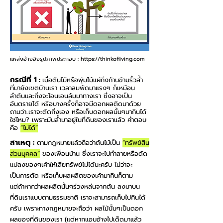
แหล่งอ้างอิงรูปภาพประกอบ :
https://thinkofliving.com
กรณีที่ 1
:
เมื่อต้นไม้หรือพุ่มไม้แผ่กิ่งก้านข้ามรั้วล้ำ
ที่มายังเขตบ้านเรา เวลาลมพัดมาแรงๆ ก็เหมือน
ลำต้นและกิ่งจะโอนเอนล้มมาทางเรา ซึ่งอาจเป็น
อันตรายได้ หรือบางครั้งก็อาจมีดอกผลติดมาด้วย
ถามว่า..เราจะตัดกิ่งเอง หรือเก็บดอกผลนั้นๆมากินได้
ใช่ไหม? เพราะมันล้ำมาอยู่ในที่ดินของเราแล้ว คำตอบ
คือ
“ไม่ได้”
สาเหตุ :
ตามกฎหมายแล้วถือว่าต้นไม้เป็น
“ทรัพย์สิน
ส่วนบุคคล”
ของเพื่อนบ้าน ซึ่งเราจะไปทำลายหรือดัด
แปลงของๆเค้าให้เสียทรัพย์ไม่ได้นะครับ ไม่ว่าจะ
เป็นการตัด หรือเก็บผลผลิตของเค้ามากินก็ตาม
แต่ถ้าหากว่าผลผลิตนั้นๆร่วงหล่นจากต้น ลงมาบน
ที่ดินเราแบบตามธรรมชาติ เราจะสามารถเก็บไปกินได้
ครับ เพราะทางกฎหมายจะถือว่า ผลไม้นั้นๆเป็นดอก
ผลของที่ดินของเรา (แต่หากแอบอ้างไปเด็ดมาแล้ว