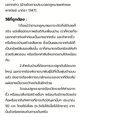
บอกกล่าว (อ้างอิงตามประมวลกฎหมายแพ่งและ
พาณิชย์ มาตรา 1347)
วิธีที่ถูกต้อง :
1.ถึงแม้ว่าตามกฎหมายเราจะตัดทิ้งได้เลยก็
จริง แต่เพื่อมิตรภาพอันดีกับเพื่อนบ้าน เราก็ควรที่จะ
บอกกล่าวกับเค้าก่อนเป็นมารยาทครับ และถ้าหากรั้ว
หรือโครงบ้านสร้างเสียหาย ซึ่งเป็นผลมาจากต้นไม้ที่
เป็นทรัพย์สินของฝั่งนั้น เราก็สามารถเรียกร้องให้เค้า
ช่วยรับผิดชอบ หรือเรียกค่าสินไหมทดแทนได้เหมือน
กัน
2.สำหรับบ้านที่ต้องการจะปลูกต้นไม้ขนาด
ใหญ่ นอกจากต้องพิจารณาพันธ์ุไม้ที่เป็นพุ่มด้านบน
แล้ว ยังอาจต้องพิจารณาลักษณะของรากที่ต้องไม่
แผ่ขยายเป็นวงกว้างเกินไปอีกด้วย
3.ตอนปลูกเราอาจต้องวัดระยะให้ห่างจาก
รั้ว หรือแนวสิ่งก่อสร้างอื่นๆ พร้อมกับมีการตัดแต่ง
กิ่งหรือรากในทิศทางที่อาจเกิดปัญหานั้นๆ ประมาณ
50 cm. โดยใช้เลื่อย (ระวังไม่ให้เนื้อไม้ฉีกขาด) จาก
นั้นจึงค่อยกลบดินตามเดิมครับ