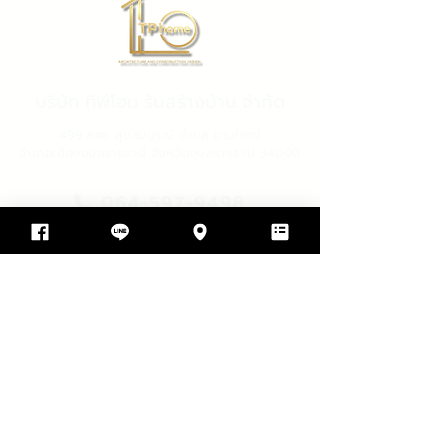
บริษัท ทีพีโฮม รับสร้างบ้าน จำกัด
499 ซอย สุขสมบูรณ์ ตำบล ขามใหญ่
อำเภอเมืองอุบลราชธานี จังหวัดอุบลราชธานี 34000
064-597-9498
ADD LINE