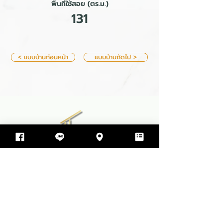
พื้นที่ใช้สอย (ตร.ม.)
131
< แบบบ้านก่อนหน้า
แบบบ้านถัดไป >
บริษัท ทีพีโฮม รับสร้างบ้าน จำกัด
499 ซอย สุขสมบูรณ์ ตำบล ขามใหญ่
อำเภอเมืองอุบลราชธานี จังหวัดอุบลราชธานี 34000
064-597-9498