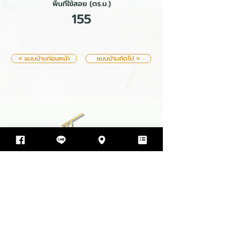
พื้นที่ใช้สอย (ตร.ม.)
155
< แบบบ้านก่อนหน้า
แบบบ้านถัดไป >
บริษัท ทีพีโฮม รับสร้างบ้าน จำกัด
499 ซอย สุขสมบูรณ์ ตำบล ขามใหญ่
อำเภอเมืองอุบลราชธานี จังหวัดอุบลราชธานี 34000
064-597-9498