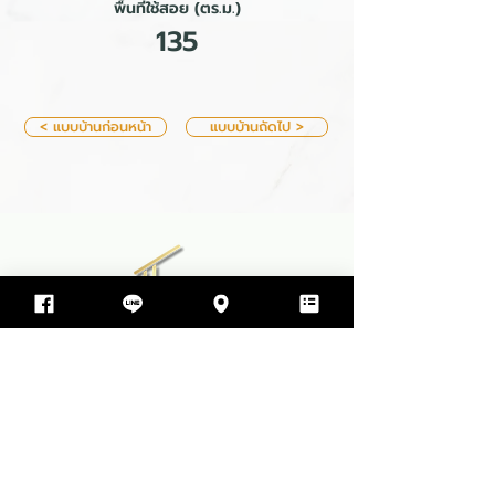
พื้นที่ใช้สอย (ตร.ม.)
135
< แบบบ้านก่อนหน้า
แบบบ้านถัดไป >
บริษัท ทีพีโฮม รับสร้างบ้าน จำกัด
499 ซอย สุขสมบูรณ์ ตำบล ขามใหญ่
อำเภอเมืองอุบลราชธานี จังหวัดอุบลราชธานี 34000
064-597-9498