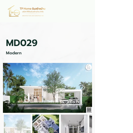
MD029
Modern