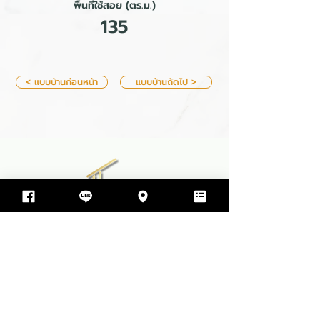
พื้นที่ใช้สอย (ตร.ม.)
135
< แบบบ้านก่อนหน้า
แบบบ้านถัดไป >
บริษัท ทีพีโฮม รับสร้างบ้าน จำกัด
499 ซอย สุขสมบูรณ์ ตำบล ขามใหญ่
อำเภอเมืองอุบลราชธานี จังหวัดอุบลราชธานี 34000
064-597-9498