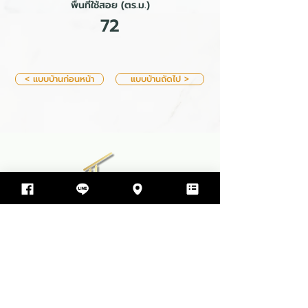
พื้นที่ใช้สอย (ตร.ม.)
72
< แบบบ้านก่อนหน้า
แบบบ้านถัดไป >
บริษัท ทีพีโฮม รับสร้างบ้าน จำกัด
499 ซอย สุขสมบูรณ์ ตำบล ขามใหญ่
อำเภอเมืองอุบลราชธานี จังหวัดอุบลราชธานี 34000
064-597-9498