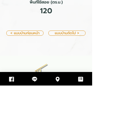
พื้นที่ใช้สอย (ตร.ม.)
120
< แบบบ้านก่อนหน้า
แบบบ้านถัดไป >
บริษัท ทีพีโฮม รับสร้างบ้าน จำกัด
499 ซอย สุขสมบูรณ์ ตำบล ขามใหญ่
อำเภอเมืองอุบลราชธานี จังหวัดอุบลราชธานี 34000
064-597-9498