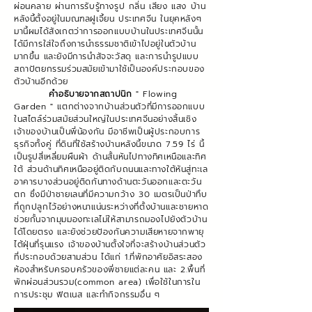
ผ่อนคลาย ผ่านการรับรู้ทางรูป กลิ่น เสียง แสง บ้าน
หลังนี้ตั้งอยู่ในมณฑลฝูเจี้ยน ประเทศจีน ในยุคหลังๆ
มานี้ผมได้สังเกตว่าการออกแบบบ้านในประเทศจีนนั้น
ได้มีการใส่ใจถึงการนำธรรมชาติเข้าไปอยู่ในตัวบ้าน
มากขึ้น และยังมีการนำสัจจะวัสดุ และการนำรูปแบบ
สถาปัตยกรรมร่วมสมัยเข้ามาใช้เป็นองค์ประกอบของ
ตัวบ้านอีกด้วย
คำอธิบายจากสถาปนิก
" Flowing
Garden " แตกต่างจากบ้านส่วนตัวที่มีการออกแบบ
ในสไตล์ร่วมสมัยส่วนใหญ่ในประเทศจีนอย่างสิ้นเชิง
เจ้าของบ้านเป็นพี่น้องกัน มีอาชีพเป็นผู้ประกอบการ
ธุรกิจทั้งคู่ ที่ดินที่ใช้สร้างบ้านหลังนี้ขนาด 7.59 ไร่ นี้
เป็นรูปสี่เหลี่ยมผืนผ้า ด้านสั้นหันไปทางทิศเหนือและทิศ
ใต้ ส่วนด้านทิศเหนืออยู่ติดกับถนนและทางใต้หันสู่ทะเล
อาคารบางส่วนอยู่ติดกันทางด้านตะวันออกและตะวัน
ตก ซึ่งมีป่าชายเลนที่มีความกว้าง 30 เมตรเป็นป่าทึบ
ที่ถูกปลูกไว้อย่างหนาแน่นระหว่างที่ตั้งบ้านและชายหาด
ช่วยกั้นจากมุมมองทะเลไม่ให้สามารถมองไปยังตัวบ้าน
ได้โดยตรง และยังช่วยป้องกันความเสียหายจากพายุ
ไต้ฝุ่นที่รุนแรง เจ้าของบ้านตั้งใจที่จะสร้างบ้านส่วนตัว
ที่ประกอบด้วยสามส่วน ได้แก่ 1.ที่พักอาศัยอิสระสอง
ห้องสำหรับครอบครัวของพี่ชายแต่ละคน และ 2.พื้นที่
พักผ่อนส่วนรวม(common area) เพื่อใช้ในการใน
การประชุม ฟิตเนส และทำกิจกรรมอื่น ๆ