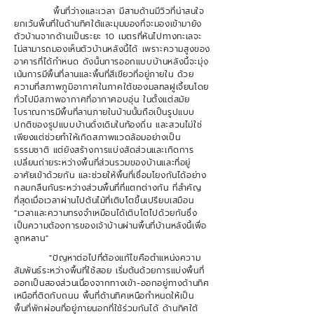
พื้นที่ว่างและเวลา มีสามด้านมีวิวที่น่าสนใจ
ยกเว้นพื้นที่ในด้านทิศใต้และมุมมองที่จะมองเข้ามายัง
ตัวบ้านจากด้านเป็นระยะ 10 เมตรที่หันไปทางทะเลจะ
ไม่สามารถมองเห็นตัวบ้านหลังนี้ได้ เพราะความสูงของ
อาคารที่ได้กำหนด ดังนั้นการออกแบบบ้านหลังนี้จะมุ่ง
เน้นการมีพื้นที่ลานและพื้นที่สีเขียวที่อยู่ภายใน ด้วย
ความที่สภาพภูมิอากาศในภาคใต้ของมลฑลฝูเจี้ยนโดย
ทั่วไปมีสภาพอากาศที่อากาศอบอุ่น ในตั้งแต่สมัย
โบราณการมีพื้นที่ลานภายในบ้านนั้นถือเป็นรูปแบบ
ปกติของรูปแบบบ้านดั่งเดิมในท้องถิ่น และสวนไม่ใช่
เพียงแต่ช่วยทำให้เกิดสภาพแวดล้อมอย่างเป็น
ธรรมชาติ แต่ยังสร้างการแบ่งสัดส่วนและเกิดการ
เปลี่ยนถ่ายระหว่างพื้นที่ส่วนรวมของบ้านและที่อยู่
อาศัยเข้าด้วยกัน และช่วยให้พื้นที่เชื่อมโยงกันได้อย่าง
กลมกลืนกันระหว่างส่วนพื้นที่ที่แตกต่างกัน ที่สำคัญ
ที่สุดเมื่อเวลาผ่านไปต้นไม้ที่เติบโตขึ้นเปรียบเสมือน
"เวลาและความทรงจำเหมือนได้เติบโตไปด้วยกันซึ่ง
เป็นความต้องการของเจ้าบ้านผ่านพื้นที่บ้านหลังนี้เพื่อ
ลูกหลาน"
"ปัญหาต่อไปที่ต้องแก้ไขคือตำแหน่งความ
สัมพันธ์ระหว่างพื้นที่ใช้สอย เริ่มต้นด้วยการแบ่งพื้นที่
ออกเป็นสองส่วนเนื่องจากทางเข้า-ออกอยู่ทางด้านทิศ
เหนือที่ติดกับถนน พื้นที่ด้านทิศเหนือกำหนดให้เป็น
พื้นที่พักผ่อนที่อยู่ภายนอกที่ใช้ร่วมกันได้ ด้านทิศใต้