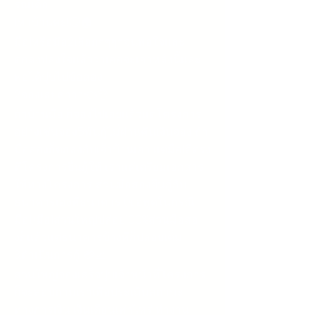
รณ์เด้อ
1.หาบ้านคะ​!🙄🏠
มือ1หรือมือ2เลือกๆๆๆๆจนพอใจเเละ
ตกลงปลงใจเเล้วว่าเออจะเอาหลังนี้เเละ​
พอได้ปุบไปข้อสอง
2.จองเลยค่าาา👈👌
ถ้าบ้านมือ1ก็จองไปเลยเเล้วเเต่โครงการ
อย่างเช่นจอง5พันกู้ไม่่ผ่านคืนเงินจอง​ ถ้า
มือสองก็ตกลงกับเจ้าบ้านเอา​ เเต่มือ1ดีตรง
ที่โครงการยื่นกู้ให้​ เราเเค่เตรียมเอกสาร
ให้ทางโครงการ​ ส่วนมือสองยื่นกู้กับ
ธนาคารเองที่ธนาคาร​ (ขอพูดในกรณี
มือ1)​มือ1ส่วนใหญ่ปล่อย100%ส่วนมือสอ
งก็เเล้วเเต่ธนาคารบ้างทีก็ปล่อยเต็ม
3.ดำเนินการกู้​ 💳💹
ส่วนใหญ่จองเสร็จปุบเจ้าหน้าที่โครงการ
ก็จะสอบถามเราเพื่อประเมินสถานะ
ทางการเงิน​ เงินเดือนเท่าไหร่​ ทำงาน