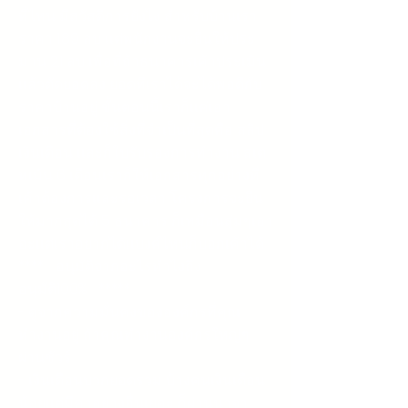
ที่ไหน​ มีสวัสดิการยังไง​ สำหรับบ้านเรา
ราคา​ 1.89​ ลบ​ เเต่พนักงานจะยื่นให้ประ
มาน​ 2.1 ลบ​ เพื่อที่ถ้าธนาคารเค้าประเมิน
เเล้วตัดยอดลง​ ยอดที่เราได้จะได้พอดีกับ
ราคาบ้านอยู่​ ขั้นตอนนี้เราก็เเค่เอา
เอกสารที่ต้องใช้สิ่งที่จำเป็นที่สุดคือ​ สลิป
เงินเดือน​ เเละก็ใบรับรองการทำงาน​ สเต
ทเม้น​ 6​ เดือนเราก็ให้เอกสารทุกอย่่างที่
เค้าต้องการเเละรอเวลา​ โครงการจะยื่น
ให้มากสุดได้​ 5​ ธนาคาร​ ก็เหมือนสุ่มๆเอา
อะเเต่เราอยากได้เเบงค์ไหนก็บอกเค้าได้​
****✨อนุมัติจากอะไรทำไงถึง
อนุมัติ100%✨*****
- ดูจากความมั่นคงขององค์กรที่คุณ
ทำงานอยู่​ ถ้าคุณทำงานองค์กรใหญ่ๆ​
ผ่านชัวร์
- เงินเดือนบวกยอดรวม​ บ้างคนเงินเดือน
น้อยเเต่มีค่าอย่างอื่นเยอะ​ ก็ผ่านนาจา