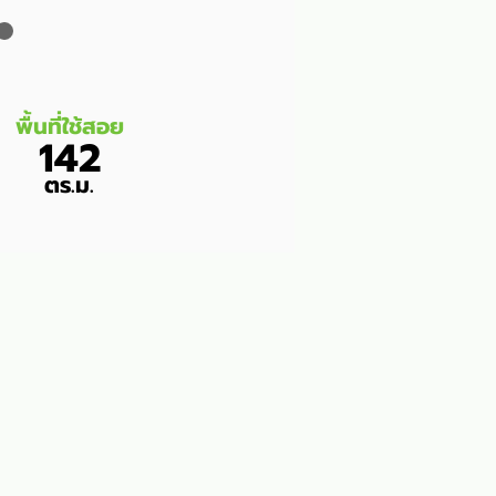
พื้นที่ใช้สอย
142
ตร.ม.