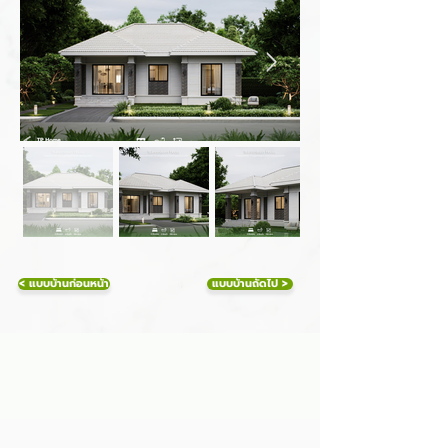
< แบบบ้านก่อนหน้า
แบบบ้านถัดไป >