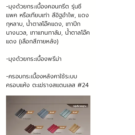
-มุงด้วยกระเบื้องคอนกรีต รุ่นซี
แพค หรือเทียบเท่า สีอิฐอำไพ, แดง
กุหลาบ, น้ำตาลโอ๊คแดง, เทาปีก
นางนวล, เทาแทนทาลัม, น้ำตาลโอ๊ค
แดง (เลือกสีภายหลัง)
-มุงด้วยกระเบื้องพรีม่า
-ครอบกระเบื้องหลังคาใช้ระบบ
ครอบแห้ง ตะเฆ่รางสแตนเลส #24