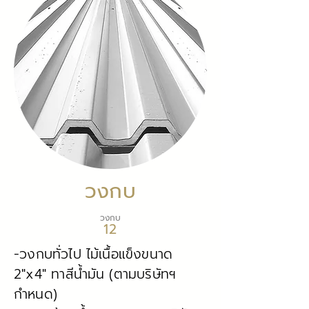
วงกบ
วงกบ
12
-วงกบทั่วไป ไม้เนื้อแข็งขนาด
2"x4" ทาสีน้ำมัน (ตามบริษัทฯ
กำหนด)