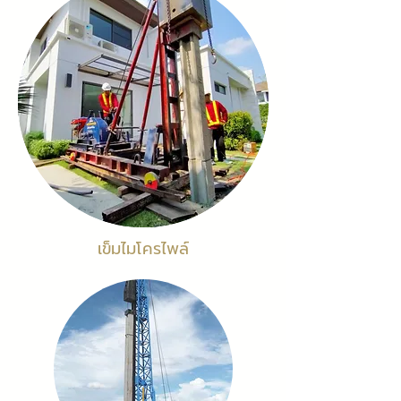
เข็มไมโครไพล์