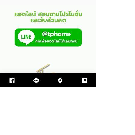
แอดไลน์ สอบถามโปรโมชั่น
และรับส่วนลด
บริษัท ทีพีโฮม รับสร้างบ้าน จำกัด
499 ซอย สุขสมบูรณ์ ตำบล ขามใหญ่
อำเภอเมืองอุบลราชธานี จังหวัดอุบลราชธานี 34000
064-597-9498