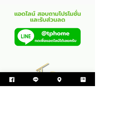
แอดไลน์ สอบถามโปรโมชั่น
และรับส่วนลด
บริษัท ทีพีโฮม รับสร้างบ้าน จำกัด
499 ซอย สุขสมบูรณ์ ตำบล ขามใหญ่
อำเภอเมืองอุบลราชธานี จังหวัดอุบลราชธานี 34000
064-597-9498