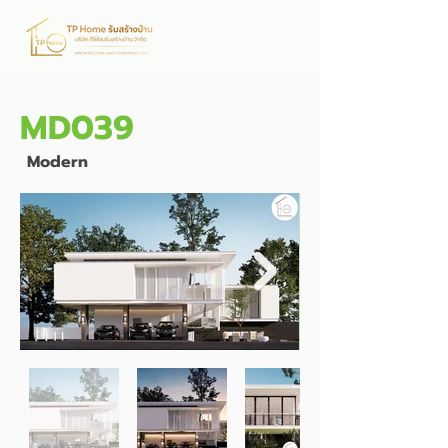
MD039
Modern