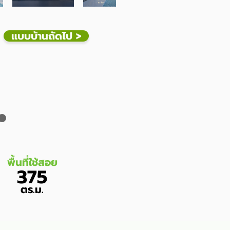
แบบบ้านถัดไป >
พื้นที่ใช้สอย
375
ตร.ม.