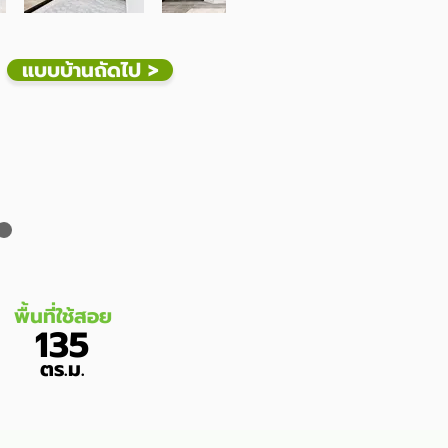
แบบบ้านถัดไป >
พื้นที่ใช้สอย
135
ตร.ม.