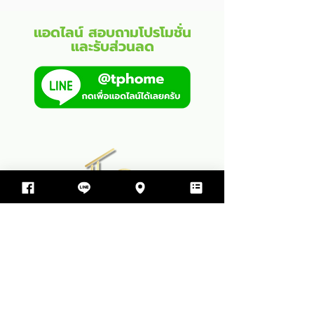
แอดไลน์ สอบถามโปรโมชั่น
และรับส่วนลด
บริษัท ทีพีโฮม รับสร้างบ้าน จำกัด
499 ซอย สุขสมบูรณ์ ตำบล ขามใหญ่
อำเภอเมืองอุบลราชธานี จังหวัดอุบลราชธานี 34000
064-597-9498