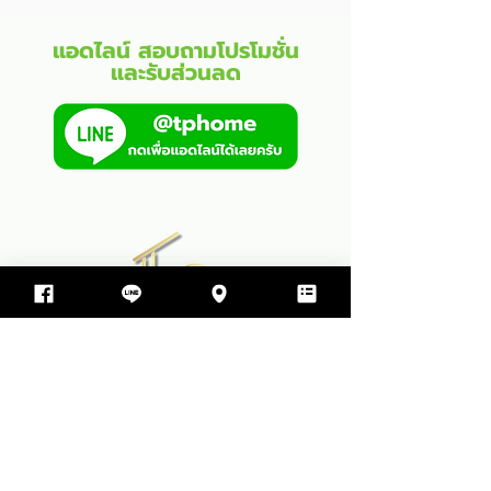
แอดไลน์ สอบถามโปรโมชั่น
และรับส่วนลด
บริษัท ทีพีโฮม รับสร้างบ้าน จำกัด
499 ซอย สุขสมบูรณ์ ตำบล ขามใหญ่
อำเภอเมืองอุบลราชธานี จังหวัดอุบลราชธานี 34000
064-597-9498