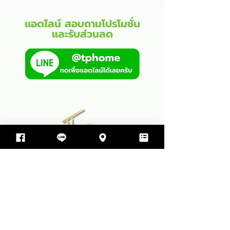
แอดไลน์ สอบถามโปรโมชั่น
และรับส่วนลด
บริษัท ทีพีโฮม รับสร้างบ้าน จำกัด
499 ซอย สุขสมบูรณ์ ตำบล ขามใหญ่
อำเภอเมืองอุบลราชธานี จังหวัดอุบลราชธานี 34000
064-597-9498