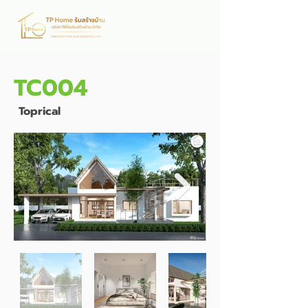
TC004
Toprical