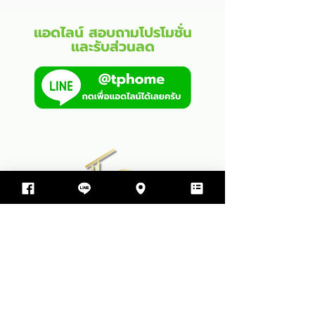
แอดไลน์ สอบถามโปรโมชั่น
และรับส่วนลด
บริษัท ทีพีโฮม รับสร้างบ้าน จำกัด
499 ซอย สุขสมบูรณ์ ตำบล ขามใหญ่
อำเภอเมืองอุบลราชธานี จังหวัดอุบลราชธานี 34000
064-597-9498