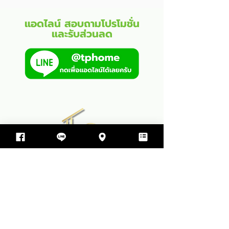
แอดไลน์ สอบถามโปรโมชั่น
และรับส่วนลด
บริษัท ทีพีโฮม รับสร้างบ้าน จำกัด
499 ซอย สุขสมบูรณ์ ตำบล ขามใหญ่
อำเภอเมืองอุบลราชธานี จังหวัดอุบลราชธานี 34000
064-597-9498