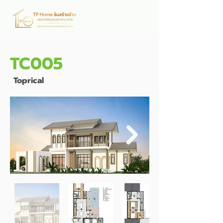
TC005
Toprical