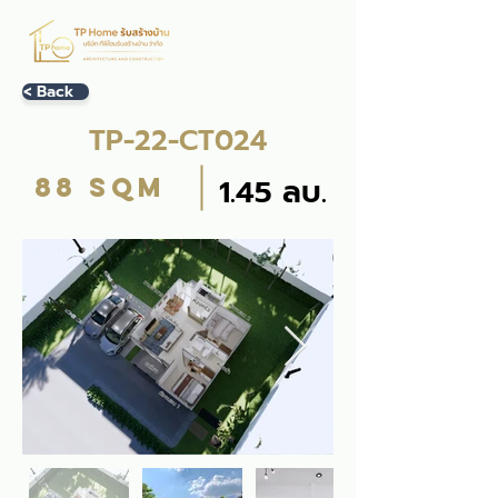
< Back
TP-22-CT024
88 sqm
1.45 ลบ.