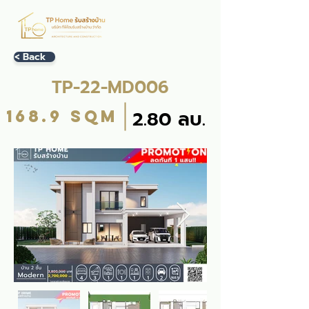
< Back
TP-22-MD006
168.9 sqm
2.80 ลบ.