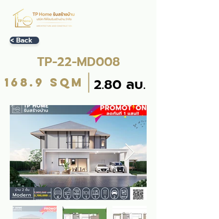
< Back
TP-22-MD008
168.9 sqm
2.80 ลบ.