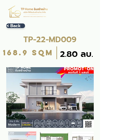
< Back
TP-22-MD009
168.9 sqm
2.80 ลบ.