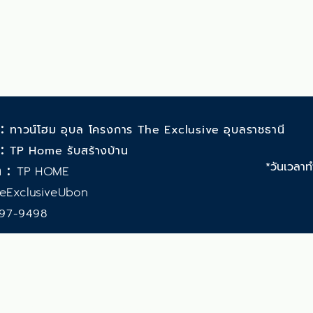
 :
ทาวน์โฮม อุบล โครงการ The Exclusive อุบลราชธานี
 :
TP Home รับสร้างบ้าน
*วันเวลาท
 :
TP HOME
eExclusiveUbon
97-9498
รับสร้างบ้าน จำกัด
ูรณ์ ตำบล ขามใหญ่
าชธานี จังหวัดอุบลราชธานี 34000