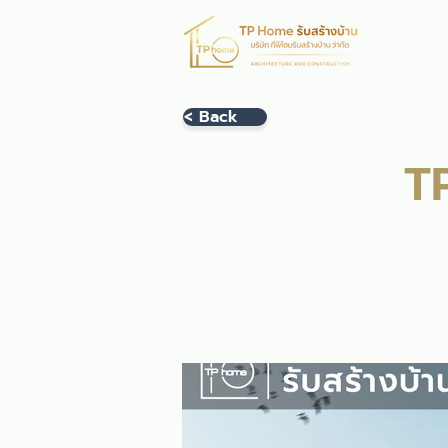
หน้าห
< Back
T