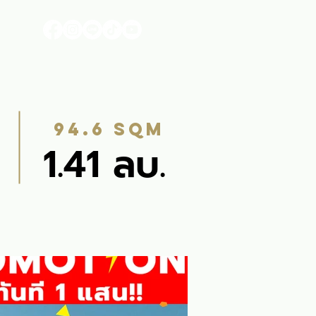
า
94.6 sqm
1.41 ลบ.