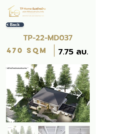
< Back
TP-22-MD037
470 sqm
7.75 ลบ.