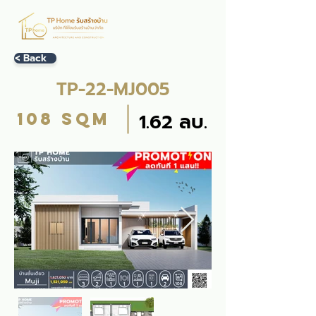
< Back
TP-22-MJ005
108 sqm
1.62 ลบ.