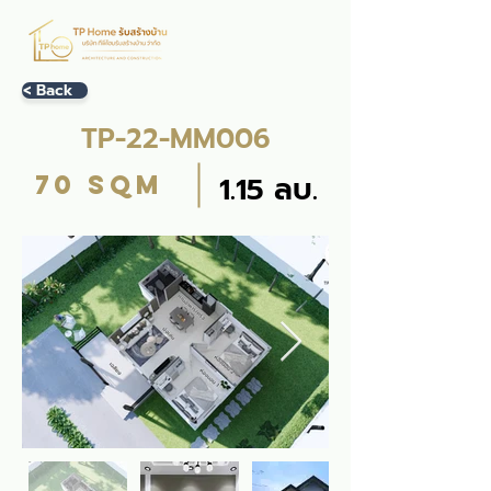
< Back
TP-22-MM006
70 sqm
1.15 ลบ.