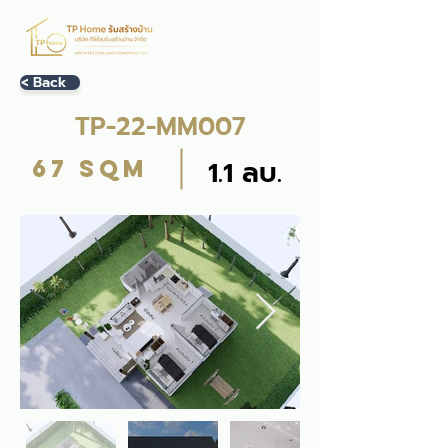
< Back
TP-22-MM007
67 sqm
1.1 ลบ.