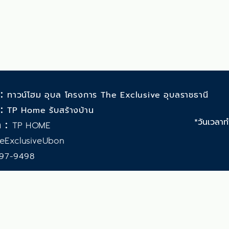
 :
ทาวน์โฮม อุบล โครงการ The Exclusive อุบลราชธานี
 :
TP Home รับสร้างบ้าน
*วันเวลาท
 :
TP HOME
eExclusiveUbon
97-9498
รับสร้างบ้าน จำกัด
ูรณ์ ตำบล ขามใหญ่
าชธานี จังหวัดอุบลราชธานี 34000