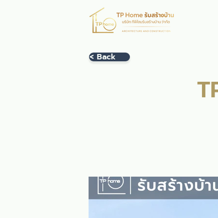
หน้าห
< Back
T