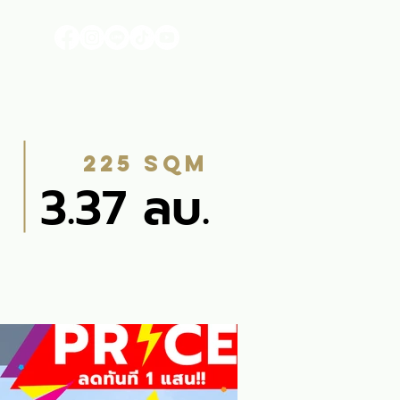
า
225 sqm
3.37 ลบ.