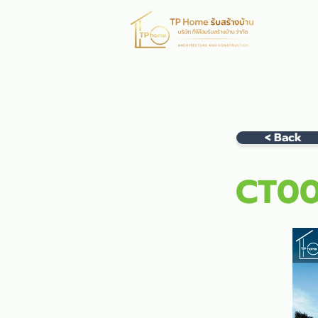
หน้าห
< Back
CT00