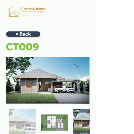
< Back
CT009