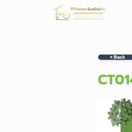
หน้าห
< Back
CT01