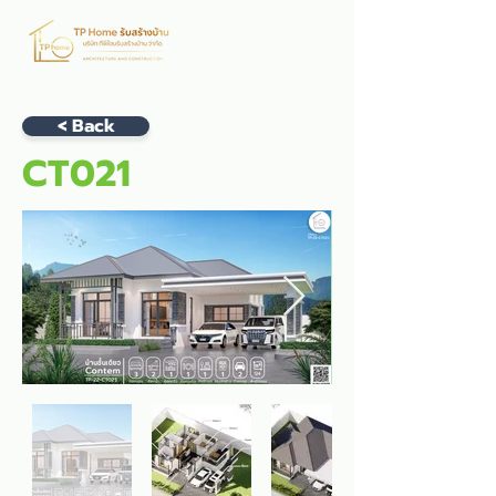
< Back
CT021