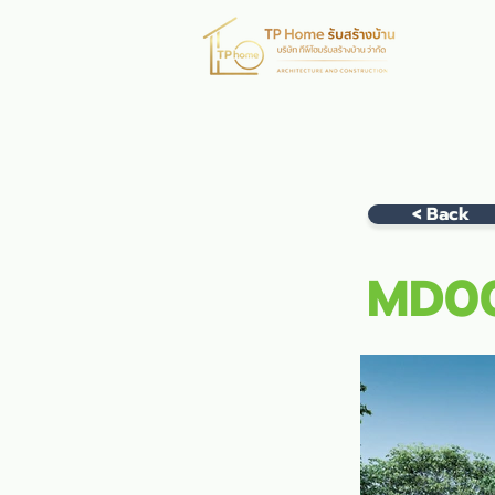
หน้าห
< Back
MD0