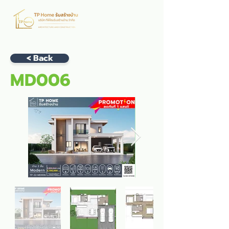
< Back
MD006