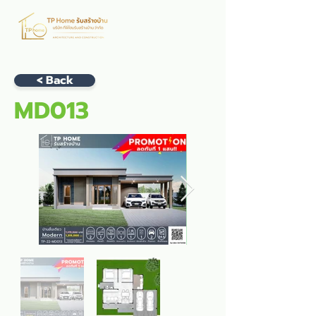
< Back
MD013