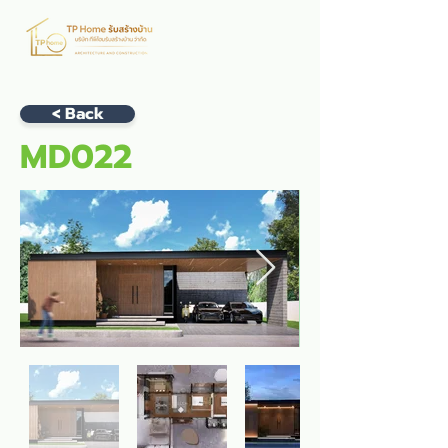
< Back
MD022