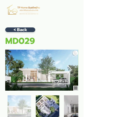
< Back
MD029