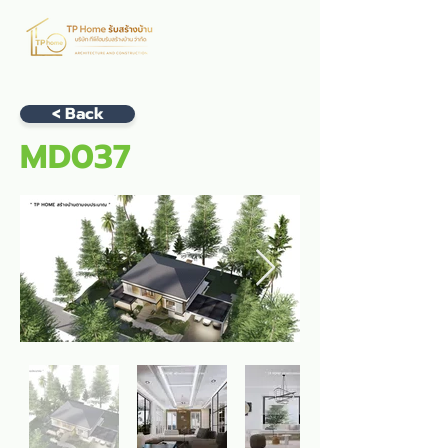
< Back
MD037