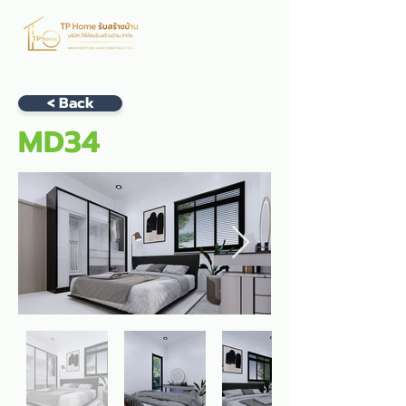
< Back
MD34