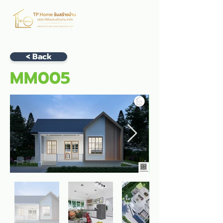
< Back
MM005