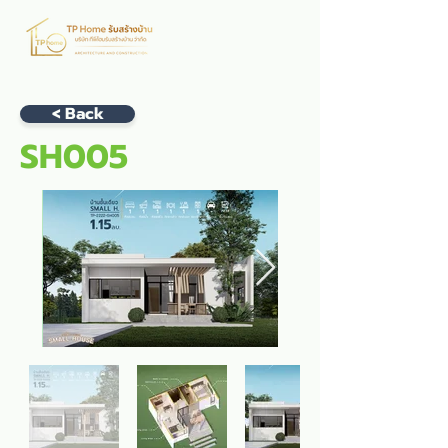
< Back
SH005